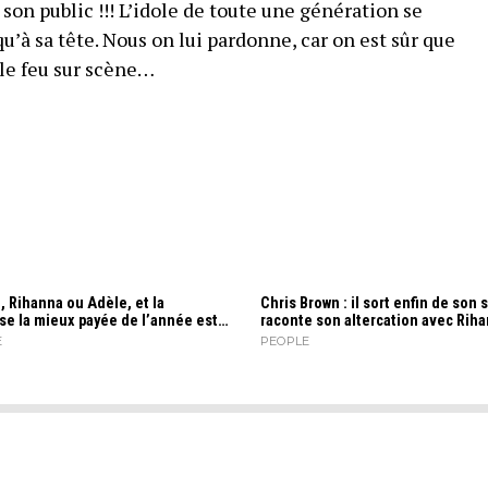
 son public !!! L’idole de toute une génération se
qu’à sa tête. Nous on lui pardonne, car on est sûr que
 le feu sur scène…
 Rihanna ou Adèle, et la
Chris Brown : il sort enfin de son 
se la mieux payée de l’année est…
raconte son altercation avec Rih
E
PEOPLE