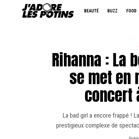
BEAUTÉ
BUZZ
FOOD
Rihanna : La b
se met en r
concert 
La bad girl a encore frappé ! 
prestigieux complexe de spectacl
Publi