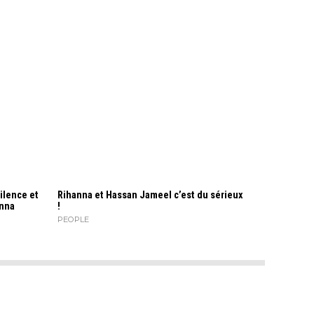
silence et
Rihanna et Hassan Jameel c’est du sérieux
anna
!
PEOPLE