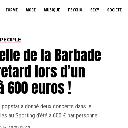
FORME
MODE
MUSIQUE
PSYCHO
SEXY
SOCIÉTÉ
PEOPLE
elle de la Barbade
etard lors d’un
à 600 euros !
La popstar a donné deux concerts dans le
es au Sporting d’été à 600 € par personne
é le
13/07/2013