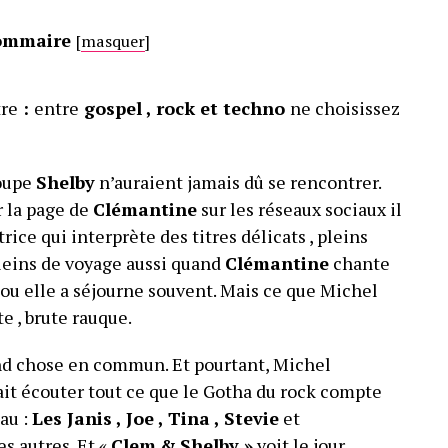
ommaire
[
masquer
]
tre
:
entre
gospel , rock et techno
ne choisissez
oupe
Shelby
n’auraient jamais dû se rencontrer.
r la page de
Clémantine
sur les réseaux sociaux il
ce qui interprète des titres délicats , pleins
 Pleins de voyage aussi quand
Clémantine
chante
ou elle a séjourne souvent. Mais ce que Michel
e , brute rauque.
and chose en commun. Et pourtant, Michel
fait écouter tout ce que le Gotha du rock compte
eau :
Les Janis , Joe , Tina , Stevie
et
les autres. Et «
Clem
&
Shelby »
voit le jour.