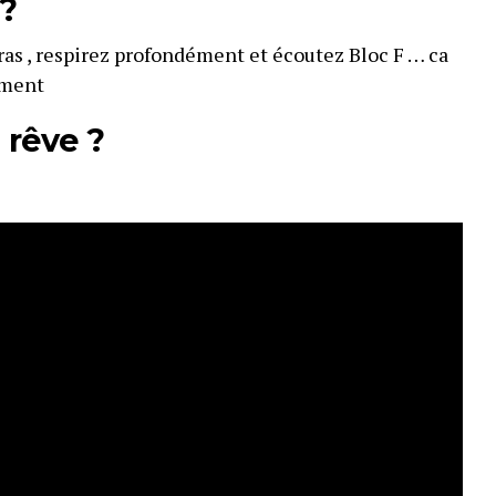
 ?
bras , respirez profondément et écoutez Bloc F … ca
ément
rêve ?