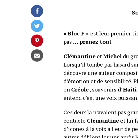
S
« Bloc F »
est leur premier ti
pas
… prenez tout
!
Clémantine
et
Michel
du gr
Lorsqu’il tombe par hasard su
découvre une auteur compositri
d’émotion et de sensibilité.
en
Créole
, souvenirs
d’Haiti
entend c’est une voix puissant
Ces deux la n’avaient pas gr
contacte
Clémantine
et lui 
d’icones à la voix à fleur de p
autres défilent les uns après 