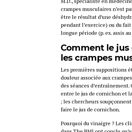
M.D., spécialiste en médecine 
crampes musculaires n’est pa
être le résultat d’une déshydr
pendant l’exercice) ou du fai
longue période (p. ex. assis a
Comment le jus 
les crampes mus
Les premières suppositions ét
douleur associée aux crampes
des séances d’entraînement. 
entre le jus de cornichon et l
; les chercheurs soupçonnent q
faire le jus de cornichon.
Pourquoi du vinaigre ? Les cl
dans The BMJ ont conclu qu’u