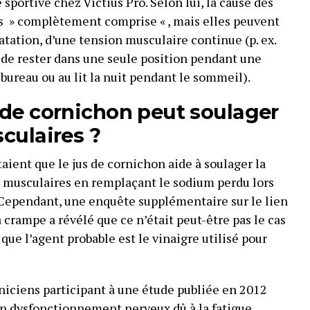
sportive chez Victius Pro. Selon lui, la cause des
s » complètement comprise « , mais elles peuvent
atation, d’une tension musculaire continue (p. ex.
t de rester dans une seule position pendant une
u bureau ou au lit la nuit pendant le sommeil).
de cornichon peut soulager
culaires ?
aient que le jus de cornichon aide à soulager la
 musculaires en remplaçant le sodium perdu lors
Cependant, une enquête supplémentaire sur le lien
a crampe a révélé que ce n’était peut-être pas le cas
ue l’agent probable est le vinaigre utilisé pour
iniciens participant à une étude publiée en 2012
n dysfonctionnement nerveux dû à la fatigue