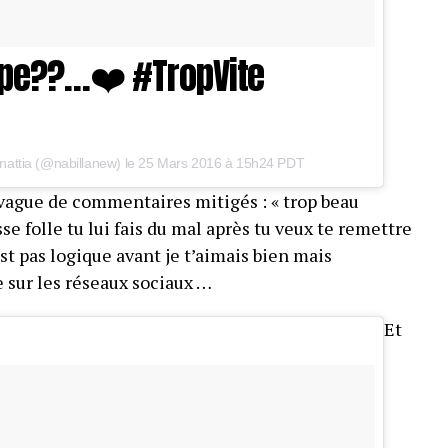
uipe??…❤️ #TropVite
attia (@nabillanew) le
25 Mars 2016 à 15h24 PDT
vague de commentaires mitigés : « trop beau
se folle tu lui fais du mal après tu veux te remettre
est pas logique avant je t’aimais bien mais
 sur les réseaux sociaux …
Et