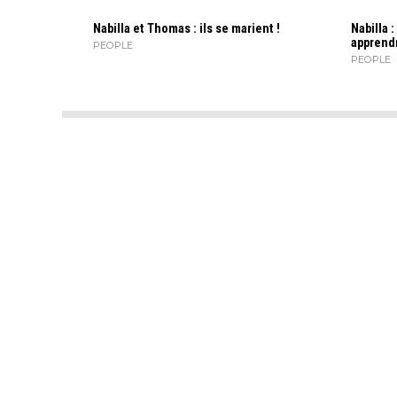
Nabilla et Thomas : ils se marient !
Nabilla :
apprendr
PEOPLE
PEOPLE