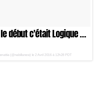
le début c'était Logique …
nattia (@nabillanew) le
2 Avril 2016 à 12h28 PDT