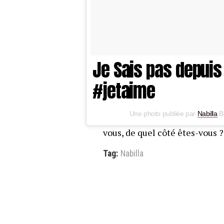
Je Sais pas depuis 
#jetaime
Une photo publiée par
Nabilla
Be
vous, de quel côté êtes-vous ?
Tag:
Nabilla