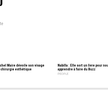
)
te
chel Maire dévoile son visage
Nabilla : Elle sort un livre pour no
 chirurgie esthétique
apprendre à faire du Buzz
PEOPLE