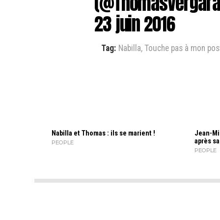
(@ThomasVergara
23 juin 2016
Tag:
Nabilla
,
Touche pas à mon pos
Nabilla et Thomas : ils se marient !
Jean-Mi
après sa
PEOPLE
PEOPLE