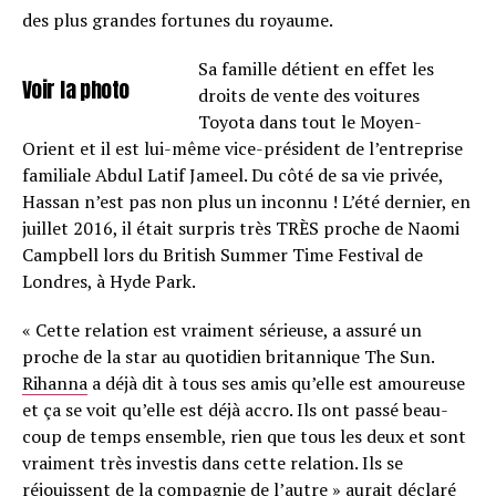
des plus grandes fortunes du royaume.
Sa famille détient en effet les
Voir la photo
droits de vente des voitures
Toyota dans tout le Moyen-
Orient et il est lui-même vice-président de l’en­tre­prise
fami­liale Abdul Latif Jameel. Du côté de sa vie privée,
Hassan n’est pas non plus un inconnu ! L’été dernier, en
juillet 2016, il était surpris très TRÈS proche de Naomi
Camp­bell lors du British Summer Time Festi­val de
Londres, à Hyde Park.
« Cette rela­tion est vrai­ment sérieuse, a assuré un
proche de la star au quoti­dien britan­nique The Sun.
Rihanna
a déjà dit à tous ses amis qu’elle est amou­reuse
et ça se voit qu’elle est déjà accro. Ils ont passé beau­
coup de temps ensemble, rien que tous les deux et sont
vrai­ment très inves­tis dans cette rela­tion. Ils se
réjouissent de la compa­gnie de l’autre » aurait déclaré