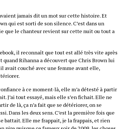
aient jamais dit un mot sur cette histoire. Et
n qui est sorti de son silence. C’est dans un
e que le chanteur revient sur cette nuit ou tout a
ebook, il reconnaît que tout est allé très vite après
Et quand Rihanna a découvert que Chris Brown lui
’il avait couché avec une femme avant elle,
tériorer.
onfiance à ce moment-là, elle m’a détesté à partir
it. J’ai tout essayé, mais elle s’en fichait. Elle ne
tir de là, ça n’a fait que se détériorer, on se
ussi. Dans les deux sens. C’est la première fois que
e battait. Elle me frappait, je la frappais, et rien
re en pire puisque ce fameux soir de 2009, les choses