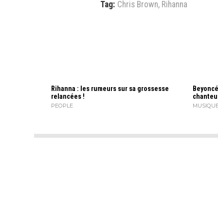
Tag:
Chris Brown
,
Rihanna
Rihanna : les rumeurs sur sa grossesse
Beyoncé,
relancées !
chanteu
PEOPLE
MUSIQU