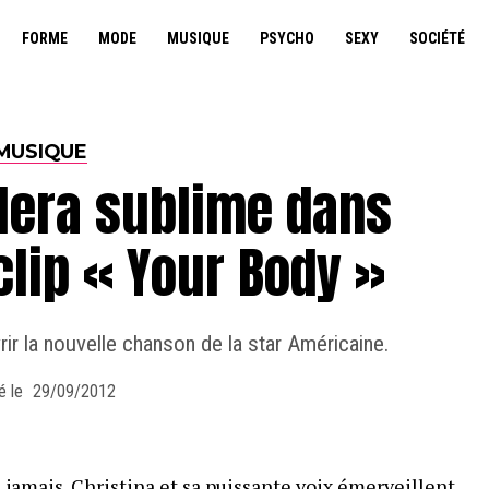
FORME
MODE
MUSIQUE
PSYCHO
SEXY
SOCIÉTÉ
MUSIQUE
ilera sublime dans
lip « Your Body »
rir la nouvelle chanson de la star Américaine.
é le
29/09/2012
e jamais. Christina et sa puissante voix émerveillent