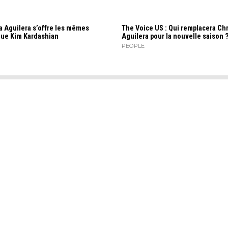
a Aguilera s’offre les mêmes
The Voice US : Qui remplacera Chr
que Kim Kardashian
Aguilera pour la nouvelle saison 
PEOPLE