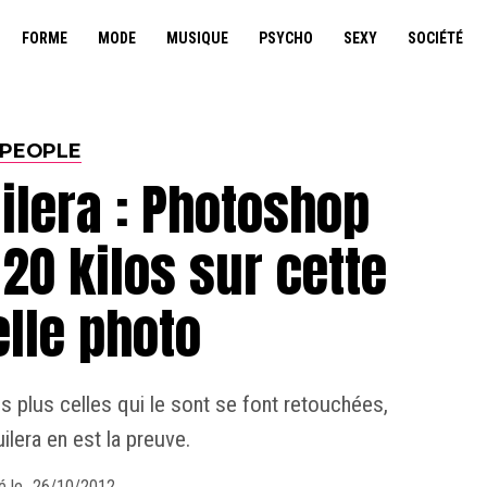
FORME
MODE
MUSIQUE
PSYCHO
SEXY
SOCIÉTÉ
PEOPLE
ilera : Photoshop
 20 kilos sur cette
lle photo
 plus celles qui le sont se font retouchées,
ilera en est la preuve.
é le
26/10/2012