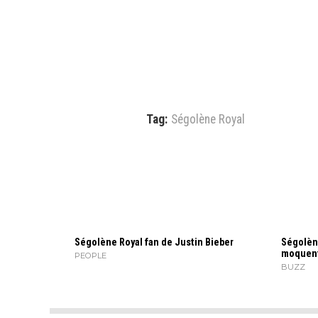
Tag:
Ségolène Royal
Ségolène Royal fan de Justin Bieber
Ségolène
moquent 
PEOPLE
BUZZ