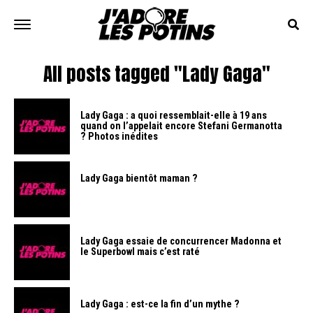
All posts tagged "Lady Gaga"
Lady Gaga : a quoi ressemblait-elle à 19 ans
quand on l’appelait encore Stefani Germanotta
? Photos inédites
Lady Gaga bientôt maman ?
Lady Gaga essaie de concurrencer Madonna et
le Superbowl mais c’est raté
Lady Gaga : est-ce la fin d’un mythe ?