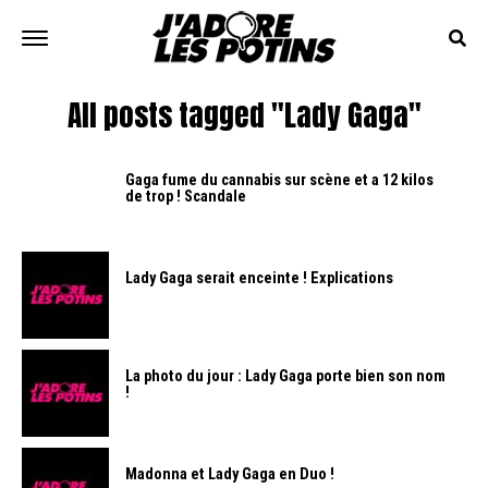
All posts tagged "Lady Gaga"
Gaga fume du cannabis sur scène et a 12 kilos
de trop ! Scandale
Lady Gaga serait enceinte ! Explications
La photo du jour : Lady Gaga porte bien son nom
!
Madonna et Lady Gaga en Duo !