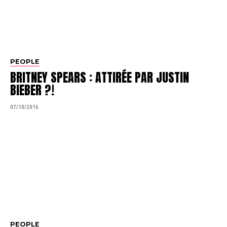
PEOPLE
BRITNEY SPEARS : ATTIRÉE PAR JUSTIN
BIEBER ?!
07/10/2016
PEOPLE