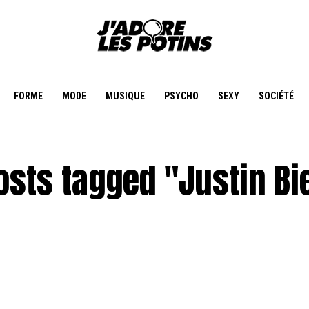
FORME
MODE
MUSIQUE
PSYCHO
SEXY
SOCIÉTÉ
posts tagged "Justin Bi