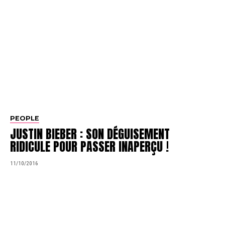
PEOPLE
JUSTIN BIEBER : SON DÉGUISEMENT
RIDICULE POUR PASSER INAPERÇU !
11/10/2016