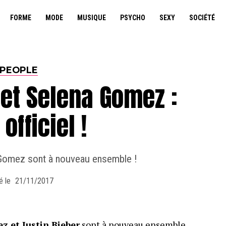
FORME
MODE
MUSIQUE
PSYCHO
SEXY
SOCIÉTÉ
PEOPLE
 et Selena Gomez :
 officiel !
 Gomez sont à nouveau ensemble !
é le
21/11/2017
z et Justin Bieber
sont à nouveau ensemble.