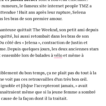
de rumeurs, le fameux site internet people TMZ a
attendue ! Huit ans après leur rupture, Selena
 les bras de son premier amour.
chanteuse quittait The Weeknd, son petit ami depuis
quitté, lui aussi retombait dans les bras de son
u côté des « Jelena », contraction de Justin et
mme. Depuis quelques jours, les deux anciennes stars
t ensemble lors de balades à
vélo
et même à
i­ble­ment du bon temps, ça ne plait pas du tout à la
e voit pas ces retrou­vailles d’un très bon œil.
noble et [ils]ne l’ac­­cep­­te­­ront jamais, » avait
on­nai­traient même que si la jeune femme a sombré
cause de la façon dont il la trai­tait.