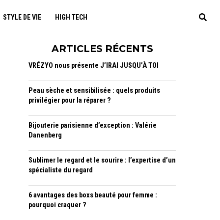
STYLE DE VIE
HIGH TECH
ARTICLES RÉCENTS
VRÉZYO nous présente J’IRAI JUSQU’À TOI
Peau sèche et sensibilisée : quels produits
privilégier pour la réparer ?
Bijouterie parisienne d’exception : Valérie
Danenberg
Sublimer le regard et le sourire : l’expertise d’un
spécialiste du regard
6 avantages des boxs beauté pour femme :
pourquoi craquer ?