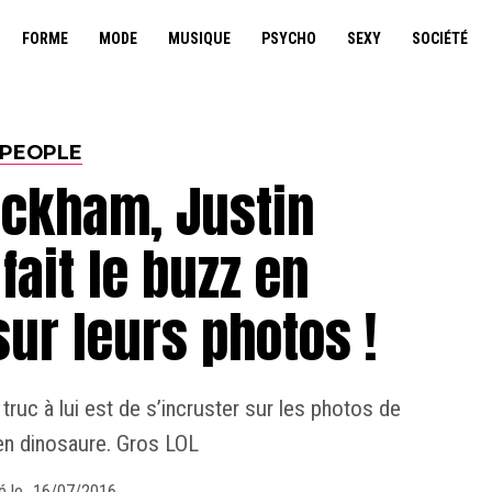
FORME
MODE
MUSIQUE
PSYCHO
SEXY
SOCIÉTÉ
PEOPLE
eckham, Justin
fait le buzz en
sur leurs photos !
ruc à lui est de s’incruster sur les photos de
 en dinosaure. Gros LOL
é le
16/07/2016