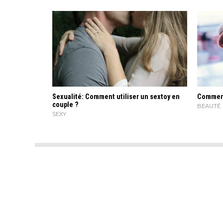
Sexualité: Comment utiliser un sextoy en
Comment 
couple ?
BEAUTÉ
SEXY