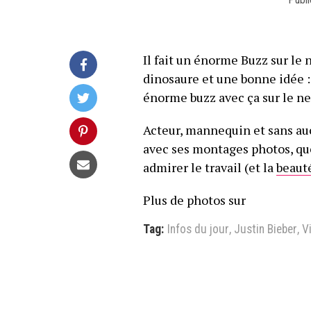
Il fait un énorme Buzz sur le 
dinosaure et une bonne idée : s
énorme buzz avec ça sur le ne
Acteur, mannequin et sans au
avec ses montages photos, que
admirer le travail (et la
beaut
Plus de photos sur
Tag:
Infos du jour
,
Justin Bieber
,
V