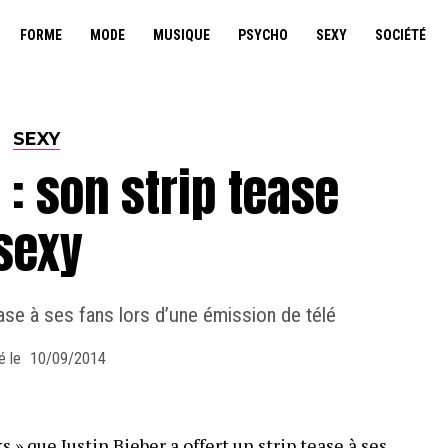
FORME
MODE
MUSIQUE
PSYCHO
SEXY
SOCIÉTÉ
SEXY
 : son strip tease
sexy
ease à ses fans lors d’une émission de télé
é le
10/09/2014
s » que Justin Bieber a offert un strip tease à ses