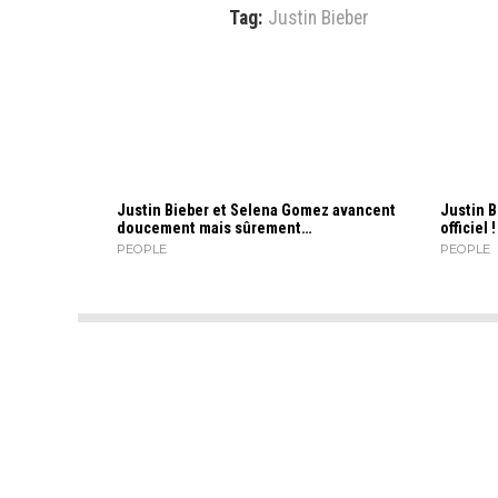
Tag:
Justin Bieber
Justin Bieber et Selena Gomez avancent
Justin B
doucement mais sûrement…
officiel !
PEOPLE
PEOPLE