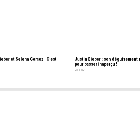
ieber et Selena Gomez : C’est
Justin Bieber : son déguisement r
pour passer inaperçu !
PEOPLE