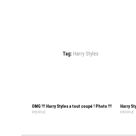
Tag:
Harry Styles
OMG !!! Harry Styles a tout coupé ! Photo !!!
Harry St
PEOPLE
PEOPLE