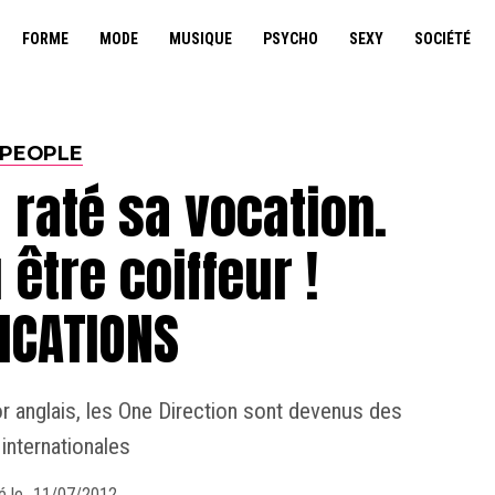
FORME
MODE
MUSIQUE
PSYCHO
SEXY
SOCIÉTÉ
PEOPLE
 raté sa vocation.
u être coiffeur !
ICATIONS
r anglais, les One Direction sont devenus des
 internationales
é le
11/07/2012