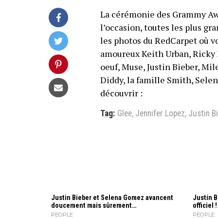
La cérémonie des Grammy Awar
l’occasion, toutes les plus gr
les photos du RedCarpet où v
amoureux Keith Urban, Ricky 
oeuf, Muse, Justin Bieber, Mile
Diddy, la famille Smith, Selen
découvrir :
Tag:
Glee
,
Jennifer Lopez
,
Justin B
Justin Bieber et Selena Gomez avancent
Justin B
doucement mais sûrement…
officiel !
PEOPLE
PEOPLE