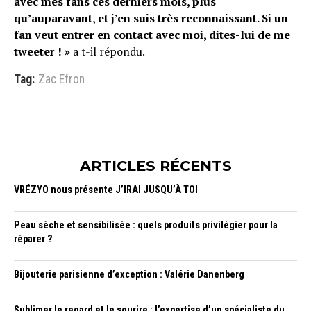
avec mes fans ces derniers mois, plus
qu’auparavant, et j’en suis très reconnaissant. Si un
fan veut entrer en contact avec moi, dites-lui de me
tweeter ! »
a t-il répondu.
Tag:
Zac Efron
ARTICLES RÉCENTS
VRÉZYO nous présente J’IRAI JUSQU’À TOI
Peau sèche et sensibilisée : quels produits privilégier pour la
réparer ?
Bijouterie parisienne d’exception : Valérie Danenberg
Sublimer le regard et le sourire : l’expertise d’un spécialiste du