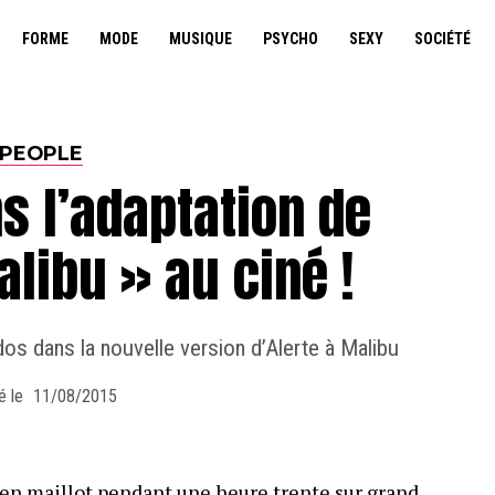
FORME
MODE
MUSIQUE
PSYCHO
SEXY
SOCIÉTÉ
PEOPLE
s l’adaptation de
alibu » au ciné !
s dans la nouvelle version d’Alerte à Malibu
é le
11/08/2015
en maillot pendant une heure trente sur grand