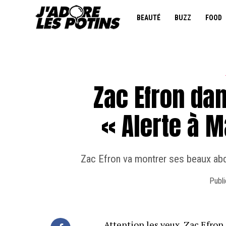
BEAUTÉ
BUZZ
FOOD
Zac Efron dan
« Alerte à M
Zac Efron va montrer ses beaux abdo
Publi
Attention les yeux,
Zac Efron