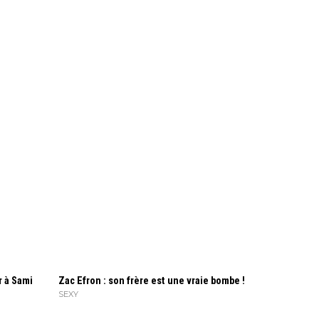
r à Sami
Zac Efron : son frère est une vraie bombe !
SEXY