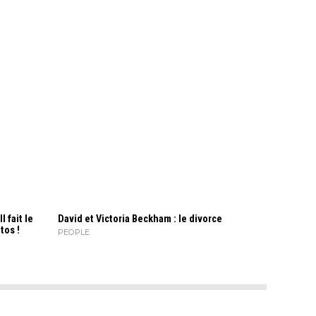
 fait le
David et Victoria Beckham : le divorce
tos !
PEOPLE