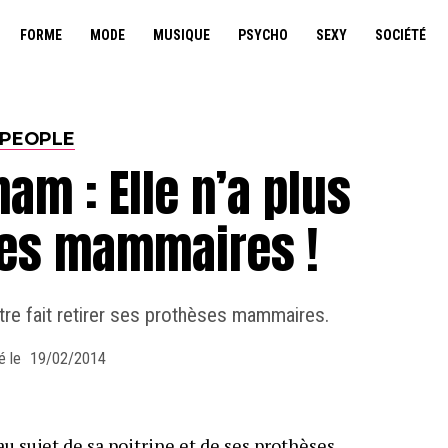
FORME
MODE
MUSIQUE
PSYCHO
SEXY
SOCIÉTÉ
PEOPLE
am : Elle n’a plus
ses mammaires !
re fait retirer ses prothèses mammaires.
é le
19/02/2014
u sujet de sa poitrine et de ses prothèses