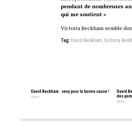
pendant de nombreuses année
qui me soutient »
Victoria Beckham semble don
Tag:
David Beckham
,
Victoria Bec
David Beckham : sexy pour la bonne cause !
David B
des pom
SEXY
SEXY