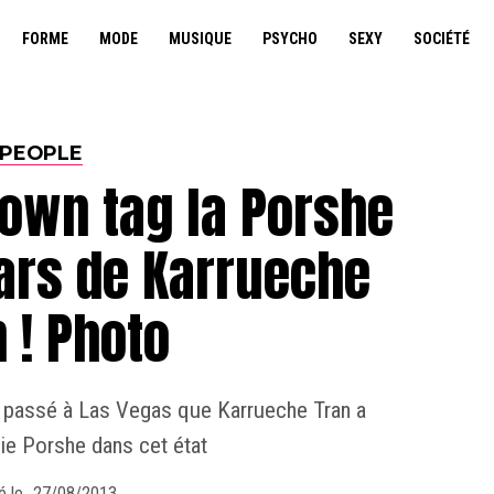
FORME
MODE
MUSIQUE
PSYCHO
SEXY
SOCIÉTÉ
PEOPLE
rown tag la Porshe
lars de Karrueche
 ! Photo
d passé à Las Vegas que Karrueche Tran a
lie Porshe dans cet état
é le
27/08/2013