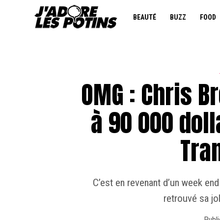
BEAUTÉ
BUZZ
FOOD
OMG : Chris B
à 90 000 dol
Tran
C’est en revenant d’un week en
retrouvé sa jo
Publi