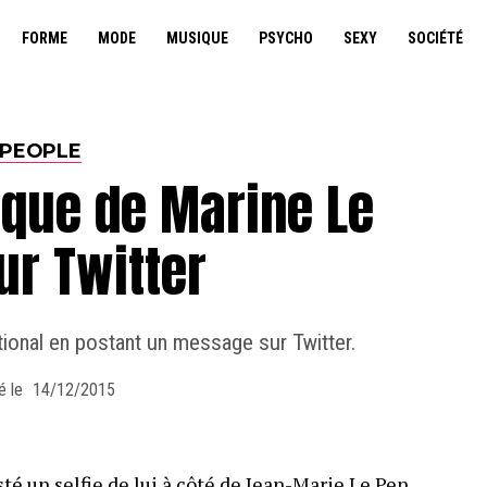
FORME
MODE
MUSIQUE
PSYCHO
SEXY
SOCIÉTÉ
PEOPLE
oque de Marine Le
ur Twitter
ional en postant un message sur Twitter.
é le
14/12/2015
té un selfie de lui à côté de Jean-Marie Le Pen