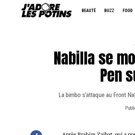
BEAUTÉ
BUZZ
FOOD
Nabilla se m
Pen s
La bimbo s’attaque au Front Nat
Publi
Après Brahim Zaibat, qui a pos