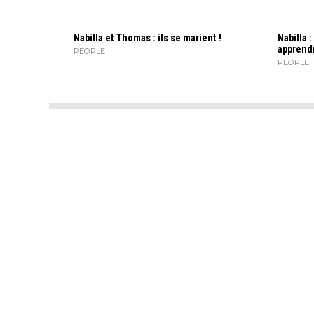
Nabilla et Thomas : ils se marient !
Nabilla :
apprendr
PEOPLE
PEOPLE