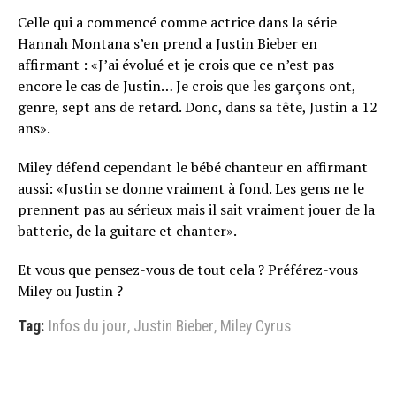
Celle qui a commencé comme actrice dans la série
Hannah Montana s’en prend a Justin Bieber en
affirmant : «J’ai évolué et je crois que ce n’est pas
encore le cas de Justin… Je crois que les garçons ont,
genre, sept ans de retard. Donc, dans sa tête, Justin a 12
ans».
Miley défend cependant le bébé chanteur en affirmant
aussi: «Justin se donne vraiment à fond. Les gens ne le
prennent pas au sérieux mais il sait vraiment jouer de la
batterie, de la guitare et chanter».
Et vous que pensez-vous de tout cela ? Préférez-vous
Miley ou Justin ?
Tag:
Infos du jour
,
Justin Bieber
,
Miley Cyrus