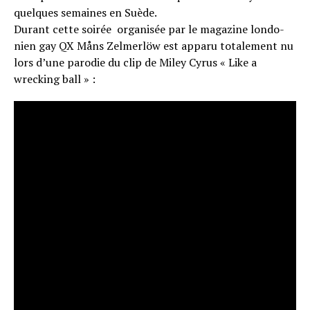
quelques semaines en Suède.
Durant cette soirée organisée par le maga­zine londo­
nien gay QX Måns Zelmerlöw est apparu totalement nu
lors d’une parodie du clip de Miley Cyrus « Like a
wrecking ball » :