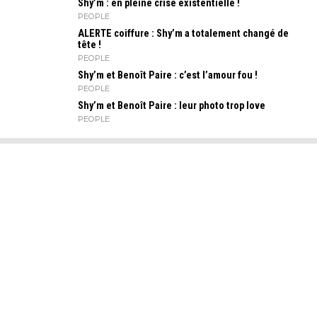
Shy’m : en pleine crise existentielle !
PEOPLE
ALERTE coiffure : Shy’m a totalement changé de
tête !
PEOPLE
Shy’m et Benoît Paire : c’est l’amour fou !
PEOPLE
Shy’m et Benoît Paire : leur photo trop love
PEOPLE