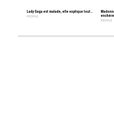
Lady Gaga est malade, elle explique tout…
Madonna
enchère
PEOPLE
PEOPLE