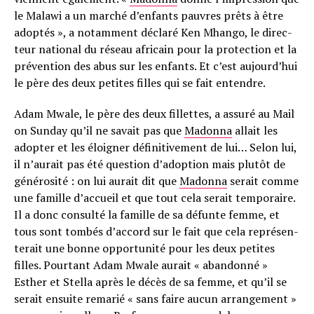
le Malawi a un marché d’en­fants pauvres prêts à être
adop­tés », a notam­ment déclaré Ken Mhango, le direc­
teur natio­nal du réseau afri­cain pour la protec­tion et la
préven­tion des abus sur les enfants. Et c’est aujourd’hui
le père des deux petites filles qui se fait entendre.
Adam Mwale, le père des deux fillettes, a assuré au Mail
on Sunday qu’il ne savait pas que
Madonna
allait les
adop­ter et les éloi­gner défi­ni­ti­ve­ment de lui… Selon lui,
il n’au­rait pas été ques­tion d’adop­tion mais plutôt de
géné­ro­sité : on lui aurait dit que
Madonna
serait comme
une famille d’ac­cueil et que tout cela serait tempo­raire.
Il a donc consulté la famille de sa défunte femme, et
tous sont tombés d’ac­cord sur le fait que cela repré­sen­
te­rait une bonne oppor­tu­nité pour les deux petites
filles. Pourtant A­dam Mwale aurait « aban­donné »
Esther et Stella après le décès de sa femme, et qu’il se
serait ensuite rema­rié « sans faire aucun arran­ge­ment »