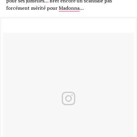
pour ses jumelles… Bref encore un scandale pas
forcément mérité pour
Madonna
…