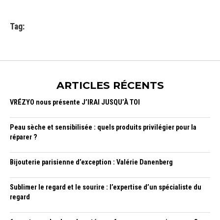
Tag:
ARTICLES RÉCENTS
VRÉZYO nous présente J’IRAI JUSQU’À TOI
Peau sèche et sensibilisée : quels produits privilégier pour la
réparer ?
Bijouterie parisienne d’exception : Valérie Danenberg
Sublimer le regard et le sourire : l’expertise d’un spécialiste du
regard