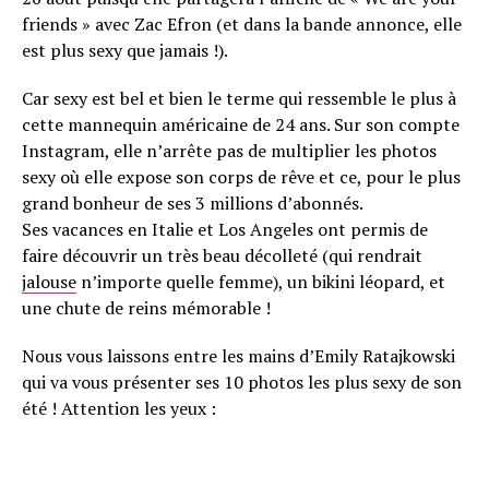
friends » avec Zac Efron (et dans la bande annonce, elle
est plus sexy que jamais !).
Car sexy est bel et bien le terme qui ressemble le plus à
cette mannequin américaine de 24 ans. Sur son compte
Instagram, elle n’arrête pas de multiplier les photos
sexy où elle expose son corps de rêve et ce, pour le plus
grand bonheur de ses 3 millions d’abonnés.
Ses vacances en Italie et Los Angeles ont permis de
faire découvrir un très beau décolleté (qui rendrait
jalouse
n’importe quelle femme), un bikini léopard, et
une chute de reins mémorable !
Nous vous laissons entre les mains d’Emily Ratajkowski
qui va vous présenter ses 10 photos les plus sexy de son
été ! Attention les yeux :