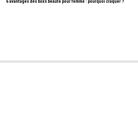
6 avantages des boxs beauté pour femme : pourquoi craquer ?