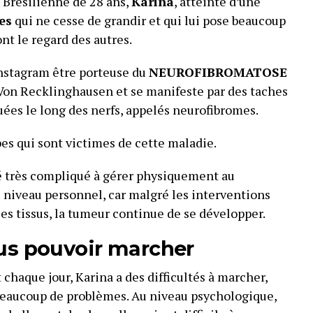
e Brésilienne de 28 ans,
Karina
, atteinte d’une
es
qui ne cesse de grandir et qui lui pose beaucoup
nt le regard des autres.
Instagram être porteuse du
NEUROFIBROMATOSE
 Von Recklinghausen et se manifeste par des taches
uées le long des nerfs, appelés neurofibromes.
bes qui sont victimes de cette maladie.
té très compliqué à gérer physiquement au
 niveau personnel, car malgré les interventions
 les tissus, la tumeur continue de se développer.
lus pouvoir marcher
chaque jour, Karina a des difficultés à marcher,
beaucoup de problèmes. Au niveau psychologique,