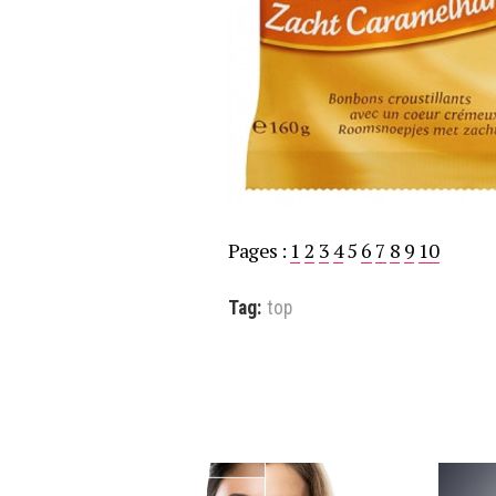
Pages :
1
2
3
4
5
6
7
8
9
10
Tag:
top