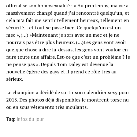
officialisé son homosexualité : « Au printemps, ma vie a
massivement changé quand j’ai rencontré quelqu’un, et
cela m’a fait me sentir tellement heureux, tellement en
sécurité… et tout se passe bien. Ce quelqu’un est un
mec »,(…) »Maintenant je sors avec un mec et je ne
pourrais pas être plus heureux. (…)Les gens vont avoir
quelque chose à dire là-dessus, les gens vont vouloir en
faire toute une affaire. Est-ce que c’est un problème ? Je
ne pense pas ». Depuis Tom Daley est devenue la
nouvelle égérie des gays et il prend ce rôle très au
sérieux.
Le champion a décidé de sortir son calendrier sexy pour
2015. Des photos déjà disponibles le montrent torse nu
ou en sous vêtements très moulants.
Tag:
Infos du jour