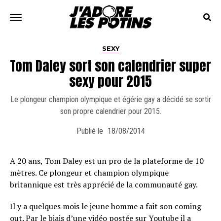
SEXY
Tom Daley sort son calendrier super
sexy pour 2015
Le plongeur champion olympique et égérie gay a décidé se sortir
son propre calendrier pour 2015.
Publié le
18/08/2014
A 20 ans, Tom Daley est un pro de la plateforme de 10
mètres. Ce plongeur et champion olympique
britannique est très apprécié de la communauté gay.
Il y a quelques mois le jeune homme a fait son coming
out. Par le biais d’une vidéo postée sur Youtube il a