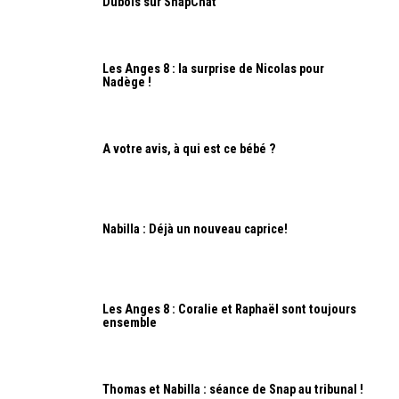
Dubois sur SnapChat
Les Anges 8 : la surprise de Nicolas pour
Nadège !
A votre avis, à qui est ce bébé ?
Nabilla : Déjà un nouveau caprice!
Les Anges 8 : Coralie et Raphaël sont toujours
ensemble
Thomas et Nabilla : séance de Snap au tribunal !