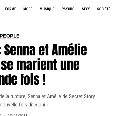
FORME
MODE
MUSIQUE
PSYCHO
SEXY
SOCIÉTÉ
PEOPLE
: Senna et Amélie
 se marient une
de fois !
 de la rupture, Senna et Amélie de Secret Story
nouvelle fois dit « oui »
é le
13/01/2011