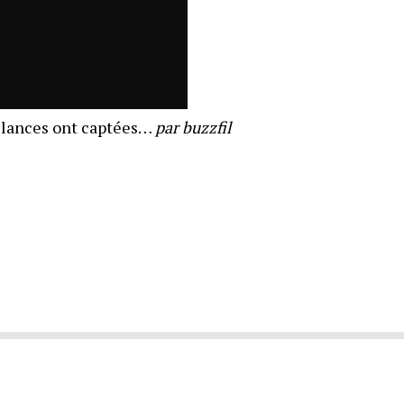
llances ont captées…
par buzzfil