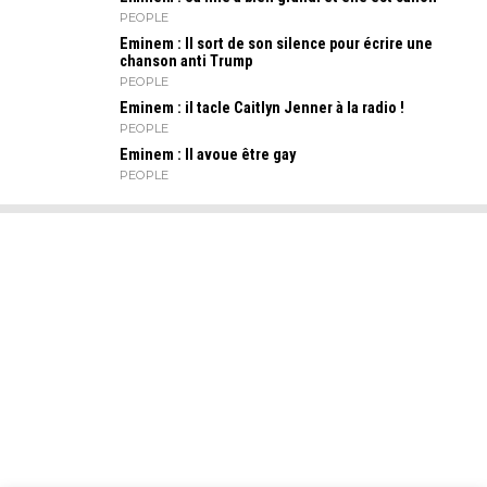
PEOPLE
Eminem : Il sort de son silence pour écrire une
chanson anti Trump
PEOPLE
Eminem : il tacle Caitlyn Jenner à la radio !
PEOPLE
Eminem : Il avoue être gay
PEOPLE