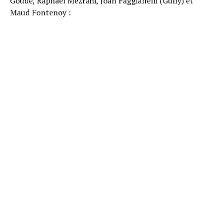
Goude, Raphael Mezrahi, Joan Faggianelli (Gully) et
Maud Fontenoy :