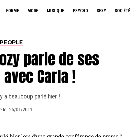
FORME
MODE
MUSIQUE
PSYCHO
SEXY
SOCIÉTÉ
PEOPLE
ozy parle de ses
 avec Carla !
 a beaucoup parlé hier !
é le
25/01/2011
rlé hier lors d’une grande conférence de presse à