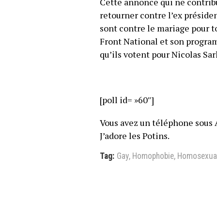
Cette annonce qui ne contribu
retourner contre l’ex préside
sont contre le mariage pour to
Front National et son program
qu’ils votent pour Nicolas Sar
[poll id= »60″]
Vous avez un téléphone sous 
J’adore les Potins.
Tag:
Gay
,
Homophobie
,
Homosexual