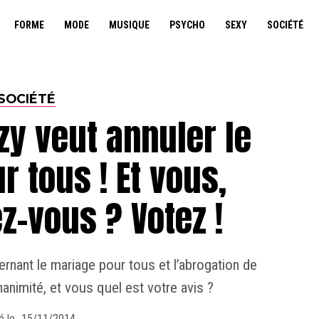
FORME
MODE
MUSIQUE
PSYCHO
SEXY
SOCIÉTÉ
SOCIÉTÉ
zy veut annuler le
 tous ! Et vous,
z-vous ? Votez !
nant le mariage pour tous et l’abrogation de
unanimité, et vous quel est votre avis ?
é le
15/11/2014