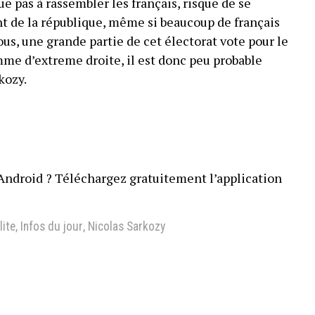
e pas à rassembler les français, risque de se
nt de la république, même si beaucoup de français
us, une grande partie de cet électorat vote pour le
me d’extreme droite, il est donc peu probable
kozy.
Android ? Téléchargez gratuitement l’application
ite
,
Infos du jour
,
Nicolas Sarkozy