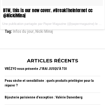
BTW, this is our new cover. #BreakTheInternet cc
@NickiMinaj
Une publication partagée par Paper Magazine (@papermagazine) le
14 N
Tag:
Infos du jour
,
Nicki Minaj
ARTICLES RÉCENTS
VRÉZYO nous présente J’IRAI JUSQU’À TOI
Peau sèche et sensibilisée : quels produits privilégier pour la
réparer ?
Bijouterie parisienne d’exception : Valérie Danenberg