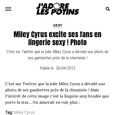
SEXY
Miley Cyrus excite ses fans en
lingerie sexy ! Photo
C’est sur Twitter que la jolie Miley Cyrus a dévoilé une photo de
ses gambettes près de la cheminée !
Publié le
26/04/2012
C’est sur Twitter que la jolie Miley Cyrus a dévoilé une
photo de ses gambettes près de la cheminée ! Mais
l’intérêt de cette image c’est la lingerie sexy brodée que
porte la star… On aimerait en voir plus :
Tag:
Miley Cyrus