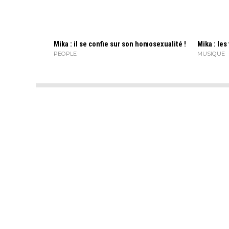
Mika : il se confie sur son homosexualité !
Mika : les
PEOPLE
MUSIQUE