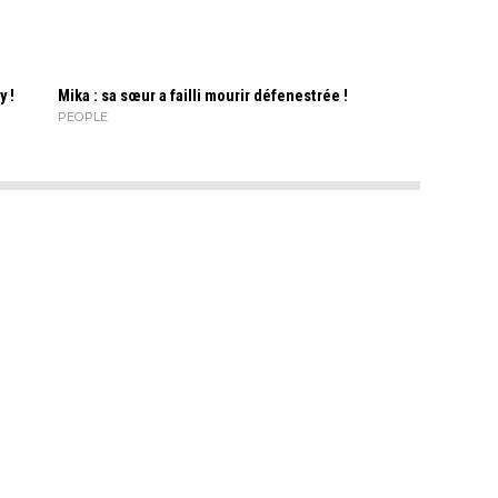
y !
Mika : sa sœur a failli mourir défenestrée !
PEOPLE