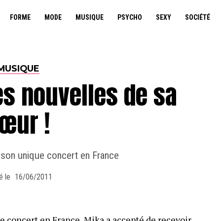
FORME
MODE
MUSIQUE
PSYCHO
SEXY
SOCIÉTÉ
MUSIQUE
s nouvelles de sa
œur !
 son unique concert en France
é le
16/06/2011
e concert en France, Mika a accepté de recevoir