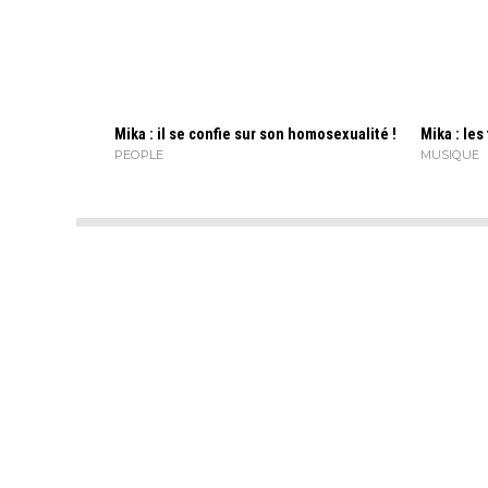
Mika : il se confie sur son homosexualité !
Mika : les
PEOPLE
MUSIQUE