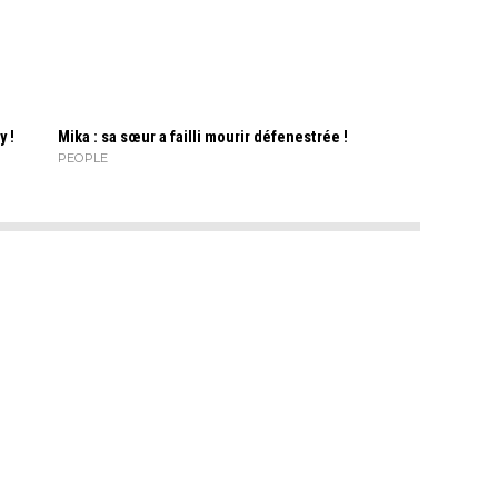
y !
Mika : sa sœur a failli mourir défenestrée !
PEOPLE