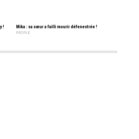
y !
Mika : sa sœur a failli mourir défenestrée !
PEOPLE