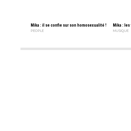
Mika : il se confie sur son homosexualité !
Mika : les
PEOPLE
MUSIQUE