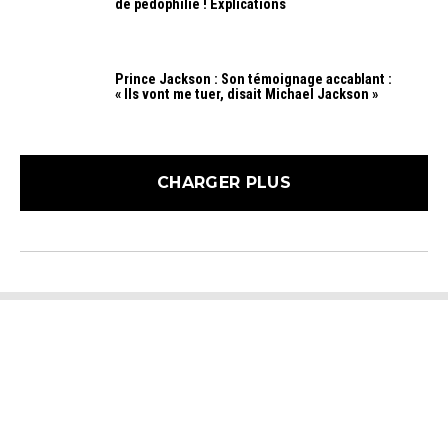
de pédophilie ! Explications
Prince Jackson : Son témoignage accablant :
« Ils vont me tuer, disait Michael Jackson »
CHARGER PLUS