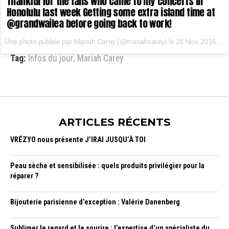
Thankful for the fans who came to my concerts in
Honolulu last week Getting some extra island time at
@grandwailea before going back to work!
Une photo publiée par Mariah Carey (@mariahcarey) le
28 Nov. 2016 à 22h07 PST
Tag:
Infos du jour
,
Mariah Carey
ARTICLES RÉCENTS
VRÉZYO nous présente J’IRAI JUSQU’À TOI
Peau sèche et sensibilisée : quels produits privilégier pour la
réparer ?
Bijouterie parisienne d’exception : Valérie Danenberg
Sublimer le regard et le sourire : l’expertise d’un spécialiste du