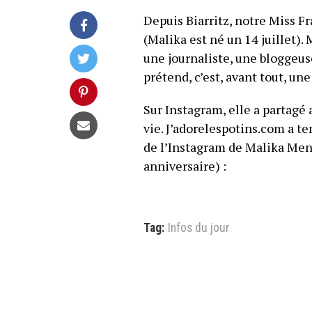
Depuis Biarritz, notre Miss Fr
(Malika est né un 14 juillet).
une journaliste, une bloggeuse
prétend, c’est, avant tout, une
Sur Instagram, elle a partagé
vie. J’adorelespotins.com a te
de l’Instagram de Malika Men
anniversaire) :
Tag:
Infos du jour