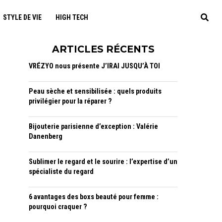
STYLE DE VIE
HIGH TECH
ARTICLES RÉCENTS
VRÉZYO nous présente J’IRAI JUSQU’À TOI
Peau sèche et sensibilisée : quels produits
privilégier pour la réparer ?
Bijouterie parisienne d’exception : Valérie
Danenberg
Sublimer le regard et le sourire : l’expertise d’un
spécialiste du regard
6 avantages des boxs beauté pour femme :
pourquoi craquer ?