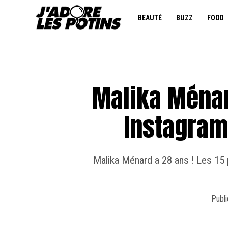
BEAUTÉ
BUZZ
FOOD
Malika Ménar
Instagram
Malika Ménard a 28 ans ! Les 15 
Publi