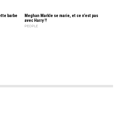
ette barbe
Meghan Markle se marie, et ce n’est pas
avec Harry !!
PEOPLE