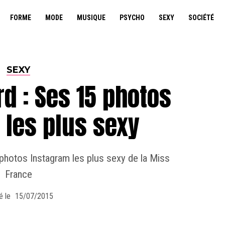
FORME
MODE
MUSIQUE
PSYCHO
SEXY
SOCIÉTÉ
SEXY
d : Ses 15 photos
 les plus sexy
photos Instagram les plus sexy de la Miss
France
é le
15/07/2015