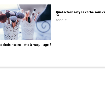
Quel acteur sexy se cache sous c
?!
PEOPLE
choisir sa mallette à maquillage ?