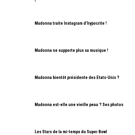
!
Madonna traite Instagram d’hypocrite !
Madonna ne supporte plus sa musique !
Madonna bientôt présidente des Etats-Unis ?
Madonna est-elle une vieille peau ? Ses photos
Les Stars de la mi-temps du Super Bowl