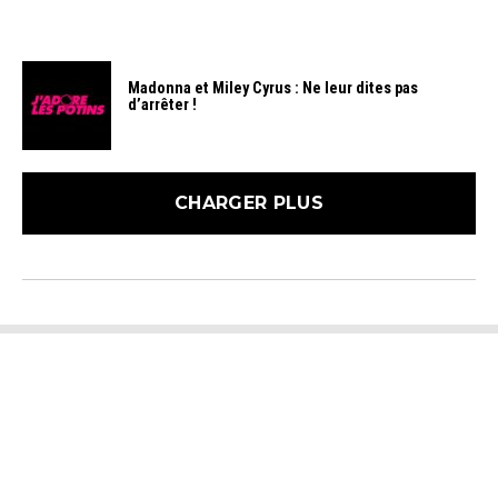
Madonna et Miley Cyrus : Ne leur dites pas
d’arrêter !
CHARGER PLUS