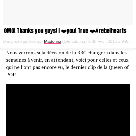
OMG! Thanks you guys! I ❤️you! True ❤️#rebelhearts
Une photo publiée par
Madonna
(@madonna) le
18 Févr. 2015 à 9h04 PST
Nous verrons si la décision de la BBC changera dans les
semaines à venir, en attendant, voici pour celles et ceux
qui ne l’ont pas encore vu, le dernier clip de la Queen of
POP :